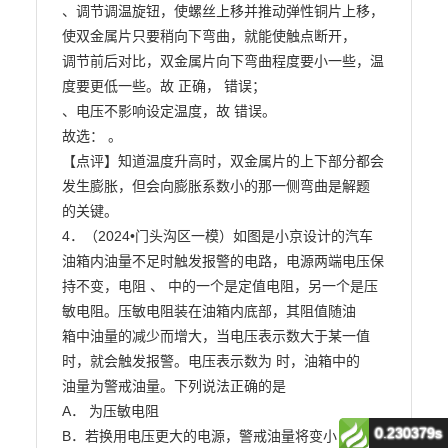
0.230379s