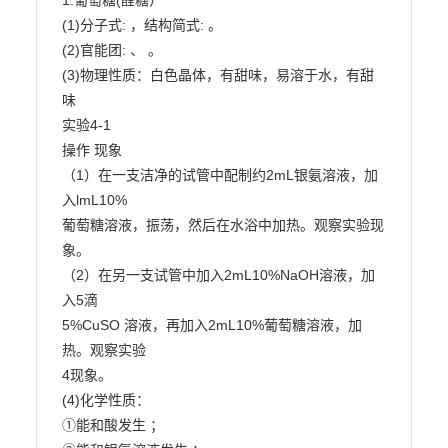
1.葡萄糖(醛糖）

(1)分子式: ，结构简式: 。

(2)官能团: 、 。

(3)物理性质：白色晶体，有甜味，易溶于水，有甜
味

实验4-1

操作 现象

（1）在一支洁净的试管中配制约2mL银氨溶液，加
入lmL10%

葡萄糖溶液，振荡，然后在水浴中加热。观察实验现
象。

（2）在另一支试管中加入2mL10%NaOH溶液，加
入5滴

5%CuSO 溶液，再加入2mL10%葡萄糖溶液，加
热。观察实验

4现象。

(4)化学性质：

①能和酸发生 ；
