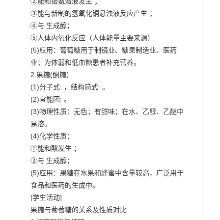
②能和银氨溶液发生 ；

③能与新制的氢氧化铜悬浊液反应产生 ；

④与 生成醇；

⑤人体内氧化反应（人体能量主要来源）

(5)应用：葡萄糖用于制镜业、糖果制造业、医药
业；为体弱和低血糖患者补充营养。

2.果糖(酮糖）

(1)分子式: ，结构简式: 。

(2)官能团: 。

(3)物理性质：无色；有甜味；在水、乙醇、乙醚中
易溶。

(4)化学性质：

①能和酸发生 ；

②与 生成醇；

(5)应用：果糖在水果和蜂蜜中含量较高，广泛用于
食品和医药的生成中。

[学生活动]

果糖与葡萄糖的关系及性质对比
