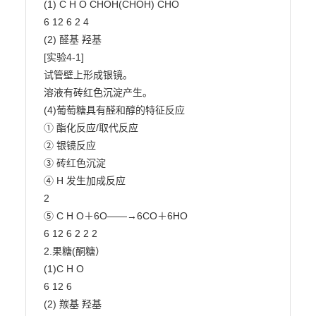
(1) C H O CHOH(CHOH) CHO

6 12 6 2 4

(2) 醛基 羟基

[实验4-1]

试管壁上形成银镜。

溶液有砖红色沉淀产生。

(4)葡萄糖具有醛和醇的特征反应

① 酯化反应/取代反应

② 银镜反应

③ 砖红色沉淀

④ H 发生加成反应

2

⑤ C H O＋6O――→6CO＋6HO

6 12 6 2 2 2

2.果糖(酮糖）

(1)C H O

6 12 6

(2) 羰基 羟基
