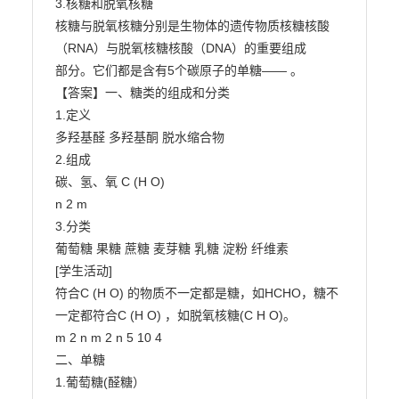
3.核糖和脱氧核糖

核糖与脱氧核糖分别是生物体的遗传物质核糖核酸
（RNA）与脱氧核糖核酸（DNA）的重要组成

部分。它们都是含有5个碳原子的单糖—— 。

【答案】一、糖类的组成和分类

1.定义

多羟基醛 多羟基酮 脱水缩合物

2.组成

碳、氢、氧 C (H O)

n 2 m

3.分类

葡萄糖 果糖 蔗糖 麦芽糖 乳糖 淀粉 纤维素

[学生活动]

符合C (H O) 的物质不一定都是糖，如HCHO，糖不
一定都符合C (H O) ，如脱氧核糖(C H O)。

m 2 n m 2 n 5 10 4

二、单糖

1.葡萄糖(醛糖）
