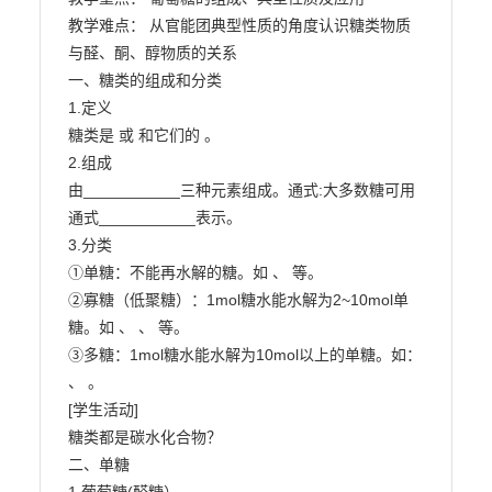
教学难点： 从官能团典型性质的角度认识糖类物质
与醛、酮、醇物质的关系

一、糖类的组成和分类

1.定义

糖类是 或 和它们的 。

2.组成

由___________三种元素组成。通式:大多数糖可用
通式___________表示。

3.分类

①单糖：不能再水解的糖。如 、 等。

②寡糖（低聚糖）：1mol糖水能水解为2~10mol单
糖。如 、 、 等。

③多糖：1mol糖水能水解为10mol以上的单糖。如： 
、 。

[学生活动]

糖类都是碳水化合物？

二、单糖
