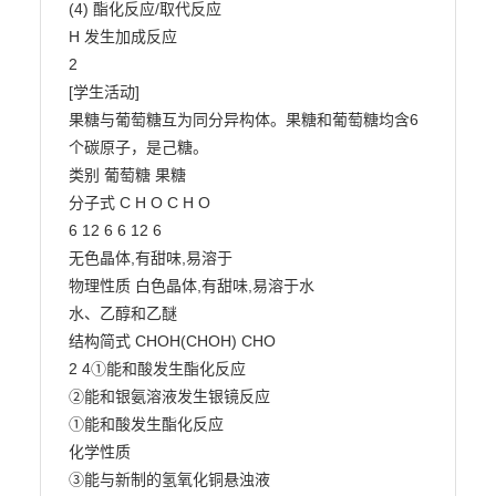
(4) 酯化反应/取代反应

H 发生加成反应

2

[学生活动]

果糖与葡萄糖互为同分异构体。果糖和葡萄糖均含6
个碳原子，是己糖。

类别 葡萄糖 果糖

分子式 C H O C H O

6 12 6 6 12 6

无色晶体,有甜味,易溶于

物理性质 白色晶体,有甜味,易溶于水

水、乙醇和乙醚

结构简式 CHOH(CHOH) CHO

2 4①能和酸发生酯化反应

②能和银氨溶液发生银镜反应

①能和酸发生酯化反应

化学性质

③能与新制的氢氧化铜悬浊液
