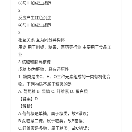
②与H 加成生成醇

2

反应产生红色沉淀

④与H 加成生成醇

2

相互关系 互为同分异构体

用途 用于制镜、糖果、医药等行业 主要用于食品工
业

3.核糖和脱氧核糖

戊糖 均为醛糖，具有还原性

1. 糖类是由C、H、O三种元素组成的一类有机化合
物。下列物质不属于糖类的是

A. 葡萄糖 B. 果糖 C. 纤维素 D. 蛋白质

【答案】D

【解析】

A.葡萄糖是单糖，属于糖类，故A错误；

B.蔗糖是二糖，属于糖类，故B错误；

C.纤维素是多糖，属于糖类，故C错误；
