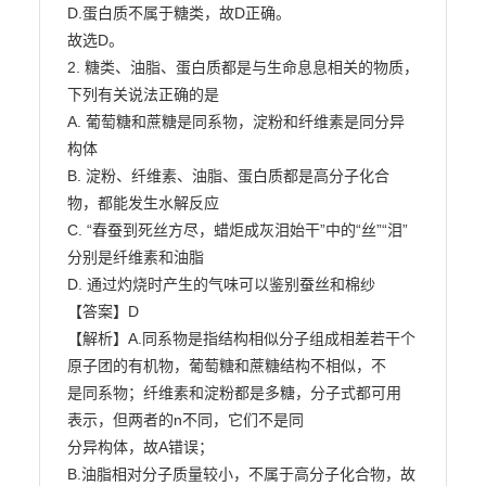
D.蛋白质不属于糖类，故D正确。

故选D。

2. 糖类、油脂、蛋白质都是与生命息息相关的物质，
下列有关说法正确的是

A. 葡萄糖和蔗糖是同系物，淀粉和纤维素是同分异
构体

B. 淀粉、纤维素、油脂、蛋白质都是高分子化合
物，都能发生水解反应

C. “春蚕到死丝方尽，蜡炬成灰泪始干”中的“丝”“泪”
分别是纤维素和油脂

D. 通过灼烧时产生的气味可以鉴别蚕丝和棉纱

【答案】D

【解析】A.同系物是指结构相似分子组成相差若干个 
原子团的有机物，葡萄糖和蔗糖结构不相似，不

是同系物；纤维素和淀粉都是多糖，分子式都可用 
表示，但两者的n不同，它们不是同

分异构体，故A错误；

B.油脂相对分子质量较小，不属于高分子化合物，故