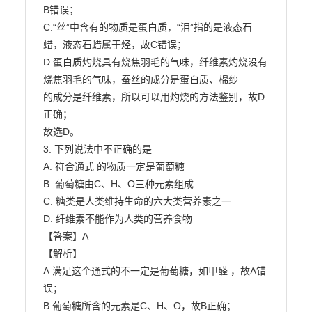
B错误；

C.“丝”中含有的物质是蛋白质，“泪”指的是液态石
蜡，液态石蜡属于烃，故C错误；

D.蛋白质灼烧具有烧焦羽毛的气味，纤维素灼烧没有
烧焦羽毛的气味，蚕丝的成分是蛋白质、棉纱

的成分是纤维素，所以可以用灼烧的方法鉴别，故D
正确；

故选D。

3. 下列说法中不正确的是

A. 符合通式 的物质一定是葡萄糖

B. 葡萄糖由C、H、O三种元素组成

C. 糖类是人类维持生命的六大类营养素之一

D. 纤维素不能作为人类的营养食物

【答案】A

【解析】

A.满足这个通式的不一定是葡萄糖，如甲醛 ，故A错
误；

B.葡萄糖所含的元素是C、H、O，故B正确；
