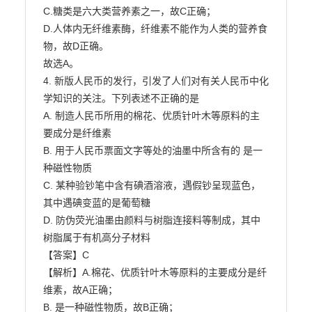
C.糖类是六大类营养素之一，故C正确；

D.人体内无纤维素酶，纤维素不能作为人类的营养食
物，故D正确。

故选A。

4. 新版人民币的发行，引发了人们对有关人民币中化
学知识的关注。下列表述不正确的是

A. 制造人民币所用的棉花、优质针叶木等原料的主
要成分是纤维素

B. 用于人民币票面文字等处的油墨中所含有的 是一
种磁性物质

C. 某种验钞笔中含有碘酒溶液，遇假钞呈现蓝色，
其中遇碘变蓝的是葡萄糖

D. 防伪荧光油墨由颜料与树脂连接料等制成，其中
树脂属于有机高分子材料

【答案】C

【解析】A.棉花、优质针叶木等原料的主要成分是纤
维素，故A正确；

B. 是一种磁性物质，故B正确；
