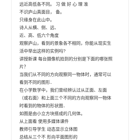
远近高低各不同。 习 做 好 心 理 准

不识庐山真面目， 备。

只缘身在此山中。

诗人从横、侧、远、

近、高、低六个角度

观察庐山，看到的景象各不相同，你能从现实生

活中举出这样的实例吗?

讲授新课 每台摄像机拍到的分别是下面的哪张照
片？

当我们从不同的方向观察同一物体时，通常可以

看到不同的图形．

在小学数学中，我们曾经辨认过从正面、左面

（或右面）和上面三个不同的方向观察同一物体

时看到的物体的形状图．

如图是由小立方块搭成的几何体。

从上面看 使用多媒体课件

教师引导学生 动态显示立体图

总结从三个不 形向平面图形的
