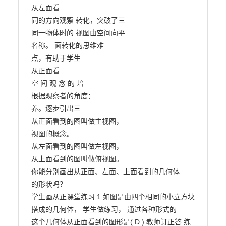
从左面看

同的方向观察 转化，突破了三

同一物体时的 视图由空间向平

名称。 面转化的思维难

点，有助于学生

从正面看

空 间 观 念 的 培

根据观察者的角度：

养。逐步引出三

从正面看到的图叫做主视图，

视图的概念。

从左面看到的图叫做左视图，

从上面看到的图叫做俯视图。

你能分别画出从正面、左面、上面看到的几何体

的形状吗？

学生画从正课堂练习 1.如图是由四个相同的小立方块
搭成的几何体， 学生做练习， 通过各种形式的

这个几何体从正面看到的图形是( D ) 教师订正答 练