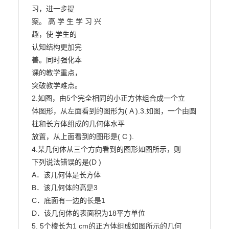
习，进一步提

案。 高 学 生 学 习 兴

趣，使 学生的

认知结构更加完

善。同时强化本

课的教学重点，

突破教学难点。

2.如图，由5个完全相同的小正方体组合成一个立

体图形，从左面看到的图形为( A ).3.如图，一个由圆
柱和长方体组成的几何体水平

放置，从上面看到的图形是( C ).

4.某几何体从三个方向看到的图形如图所示，则

下列说法错误的是(D )

A．该几何体是长方体

B．该几何体的高是3

C．底面有一边的长是1

D．该几何体的表面积为18平方单位

5. 5个棱长为1 cm的正方体组成如图所示的几何
