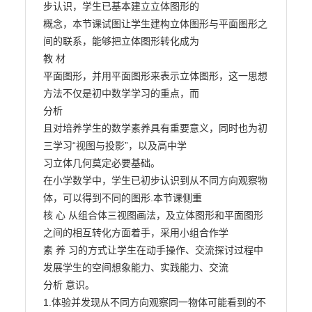
步认识，学生已基本建立立体图形的

概念，本节课试图让学生建构立体图形与平面图形之
间的联系，能够把立体图形转化成为

教 材

平面图形，并用平面图形来表示立体图形，这一思想
方法不仅是初中数学学习的重点，而

分析

且对培养学生的数学素养具有重要意义，同时也为初
三学习“视图与投影”，以及高中学

习立体几何莫定必要基础。

在小学数学中，学生已初步认识到从不同方向观察物
体，可以得到不同的图形.本节课侧重

核 心 从组合体三视图画法，及立体图形和平面图形
之间的相互转化方面着手，采用小组合作学

素 养 习的方式让学生在动手操作、交流探讨过程中
发展学生的空间想象能力、实践能力、交流

分析 意识。

1.体验并发现从不同方向观察同一物体可能看到的不