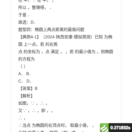
0.271832s