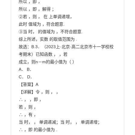
所以 ，即 ，

所以 ，即 ，解得 ；

②若 ，则 ， 在 上单调递增，

此时 值域为 ，符合题意.

③当 时， 的值域为 ，不符合题意.

综上所述，实数 的取值范围为 .

故选：B.3．（2023上·北京·高二北京市十一学校校
考期末）已知函数 ， ，若

成立，则n－m的最小值为（ ）

A． B．

C． D．

【答案】A

【详解】令 ，则 ， ，

∴ ， ，即 ，

若 ，则 ，

∴ ，有 ，

当 时， ， 单调递减；当 时， ， 单调递增；

∴ ，即 的最小值为 .
