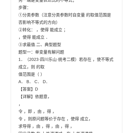
另一端是变量表达式的不等式；

步骤：

①分类参数（注意分类参数时自变量 的取值范围是
否影响不等式的方向）

②转化： ，使得 能成立 ；

，使得 能成立 ．

③求最值.二、典型题型

题型一：单变量有解问题

1．（2023·四川乐山·统考二模）若存在 ，使不等式 
成立，则 的取

值范围是（ ）

A． B． C． D．

【答案】D

【详解】依题意，

，

令 ，即 ，由 ，得 ，

令 ，则原问题等价于存在 ，使得 成立，

求导得 ，由 ，得 ，由 ，得 ，
