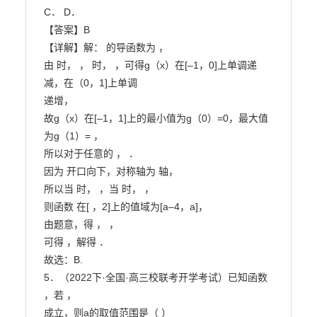
C． D．

【答案】B

【详解】解： 的导函数为 ，

由 时， ， 时， ，可得g（x）在[–1，0]上单调递
减，在（0，1]上单调

递增，

故g（x）在[–1，1]上的最小值为g（0）=0，最大值
为g（1）= ，

所以对于任意的 ， ．

因为 开口向下，对称轴为 轴，

所以当 时， ，当 时， ，

则函数 在[ ，2]上的值域为[a–4，a]，

由题意，得 ， ，

可得 ，解得 ．

故选：B.

5．（2022下·全国·高三校联考开学考试）已知函数 
，若 ，

成立，则a的取值范围是（ ）
