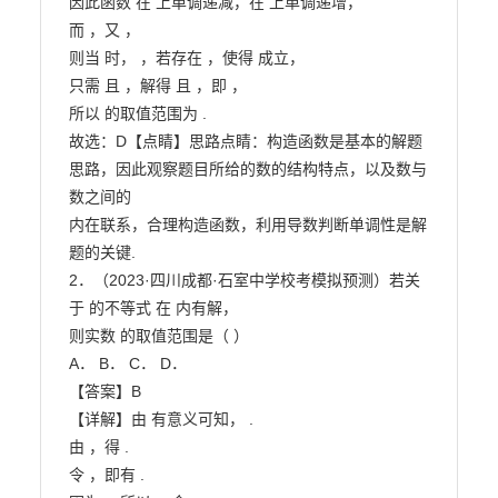
因此函数 在 上单调递减，在 上单调递增，

而 ，又 ，

则当 时， ，若存在 ，使得 成立，

只需 且 ，解得 且 ，即 ，

所以 的取值范围为 .

故选：D【点睛】思路点睛：构造函数是基本的解题
思路，因此观察题目所给的数的结构特点，以及数与
数之间的

内在联系，合理构造函数，利用导数判断单调性是解
题的关键.

2．（2023·四川成都·石室中学校考模拟预测）若关
于 的不等式 在 内有解，

则实数 的取值范围是（ ）

A． B． C． D．

【答案】B

【详解】由 有意义可知， .

由 ，得 .

令 ，即有 .
