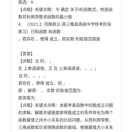
故选：A.

【点睛】关键点睛：令 确定 关于t的函数式，构造函
数并利用导数求函数的最小值.

4．（2021上·河南商丘·高三睢县高级中学校考阶段
练习）已知函数 和函数

，若存在 ，使得 成立，则实数 的取值范围是

.

【答案】

【详解】当 时， ，

在 上单调递增，又 在 上单调递减， ， ，；

当 时， ， ， ，

若存在 ，使得 成立，则 ，

即 ，解得： ， 实数 的取值范围为 .

故答案为： .

【点睛】关键点点睛：本题考查函数中的能成立问题
的求解，解题关键是能够将能成立的条件转化为两个

函数最值之间大小关系的比较问题，从而利用导数、
三角函数知识求得两函数的值域，根据最值大小关系
