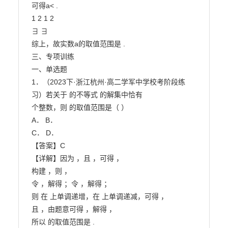
可得a< .

1 2 1 2

∃ ∃

综上，故实数a的取值范围是 .

三、专项训练

一、单选题

1．（2023下·浙江杭州·高二学军中学校考阶段练
习）若关于 的不等式 的解集中恰有

个整数，则 的取值范围是（ ）

A． B．

C． D．

【答案】C

【详解】因为 ，且 ，可得 ，

构建 ，则 ，

令 ，解得 ；令 ，解得 ；

则 在 上单调递增，在 上单调递减，可得 ，

且 ，由题意可得 ，解得 ，

所以 的取值范围是 .
