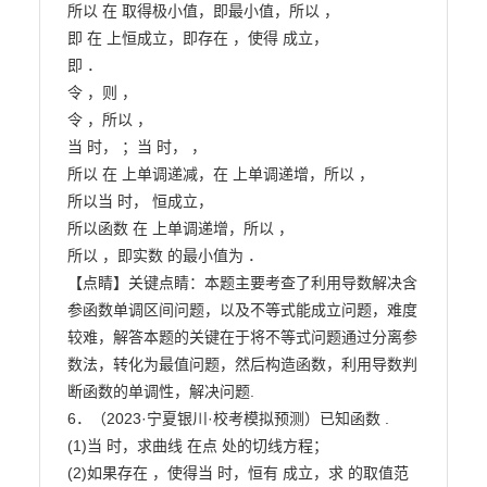
所以 在 取得极小值，即最小值，所以 ，

即 在 上恒成立，即存在 ，使得 成立，

即 ．

令 ，则 ，

令 ，所以 ，

当 时， ；当 时， ，

所以 在 上单调递减，在 上单调递增，所以 ，

所以当 时， 恒成立，

所以函数 在 上单调递增，所以 ，

所以 ，即实数 的最小值为 ．

【点睛】关键点睛：本题主要考查了利用导数解决含
参函数单调区间问题，以及不等式能成立问题，难度

较难，解答本题的关键在于将不等式问题通过分离参
数法，转化为最值问题，然后构造函数，利用导数判

断函数的单调性，解决问题.

6．（2023·宁夏银川·校考模拟预测）已知函数 .

(1)当 时，求曲线 在点 处的切线方程；

(2)如果存在 ，使得当 时，恒有 成立，求 的取值范