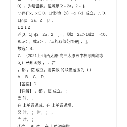
0），为增函数，值域是[2﹣2a，2﹣ ]，

∵存在x、x∈[0，1]使得f（x）=g（x）成立，∴[0，
1]∩[2﹣2a，2﹣ ]≠ ，

1 2 1 2

若[0，1]∩[2﹣2a，2﹣ ]= ，则2﹣2a＞1或2﹣ ＜0，
即a＜ ，或a＞ ．∴a的取值范围是[ ， ]，

故选：B．

7．（2021上·山西太原·高三太原五中校考阶段练
习）已知函数 ， ．若

，都 ，使 成立，则实数 的取值范围为（ ）

A． B． C． D．

【答案】D

【详解】 ，都 ，使 成立， ；

当 时， ，

在 上单调递减，在 上单调递增，

又 时， ； 时， ； ，

当 时， ；

①当 ，即 时， 在 上单调递增， ，
