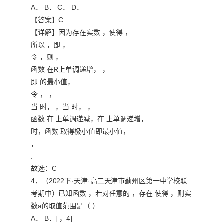
A． B． C． D．

【答案】C

【详解】因为存在实数 ，使得 ，

所以 ，即 ，

令 ，则 ，

函数 在R上单调递增， ，

即 的最小值，

令 ， ，

当 时， ，当 时， ，

函数 在 上单调递减，在 上单调递增，

时，函数 取得极小值即最小值，

，

.

故选：C

4．（2022下·天津·高二天津市蓟州区第一中学校联
考期中）已知函数 ，若对任意的 ，存在 使得 ，则实
数a的取值范围是（ ）

A． B．[ ，4]
