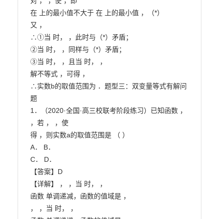
对 ， ，使 ，即

在 上的最小值不大于 在 上的最小值 ，（*）

又 ，

∴①当 时， ，此时与（*）矛盾；

②当 时， ，同样与（*）矛盾；

③当 时， ，且当 时， ，

解不等式 ，可得 ，

∴实数b的取值范围为 ．题型三：双变量等式有解问
题

1．（2020·全国·高三校联考阶段练习）已知函数 ， 
，若 ， ，使

得 ，则实数a的取值范围是 （ ）

A． B．

C． D．

【答案】D

【详解】 ， ，当 时， ，

函数 单调递减，函数的值域是 ，

， ，当 时， ，
