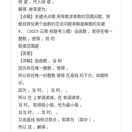
则 或 ，代入得 或 ，

解得 ,故答案为： .

【点睛】关键点点睛:用导数求参数的范围问题，将
题目转化两个函数的交点问题求解是解题的关键.

4．（2023·云南·校联考三模）设函数 ，若存在唯一
整数 ，使得 ，则 的

取值范围是 .

【答案】

【详解】由函数 ，设 和

因为存在唯一整数 ，使得 ，

所以存在唯一的整数 使得 在直线 的下方，如图所
示，

因为 ，当 时， ；当 时， ，

所以 在 上单调递减，在 单调递增，

当 时， 取得极小值，也为最小值 ，

且当 时， ，当 时， ，

又由直线 恒经过原点 ，斜率为 （其中 ），

所以 且 ，解得 ，
