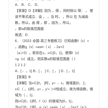
A． B． C． D．

【答案】D【详解】因为 ，得 ，同时除以 得： ， 使

该不等式成立．设 ， ，当 时， ，所以 在 为减函

数，所以，由 得 ，即 ，因为 ，所以，

，即a的取值范围是 .

故选：D.

6．（2022·全国·高三专题练习）已知函数f（x）= 
，函数g（x）=asin（ x）﹣2a+2

（a＞0），若存在x，x∈[0，1]，使得f（x）
=g（x）成立，则实数a的取值范围是（ ）

1 2 1 2

A．[﹣ ，1] B．[ ， ] C．[ ， ] D．[ ，2]

【答案】B

【详解】当x∈[0， ]时，y= ﹣ x，值域是[0， ]；

x∈（ ，1]时，y= ，y′= ＞0恒成立，故为增函数，值
域为（ ，1]．

则x∈[0，1]时，f（x）的值域为[0，1]，

当x∈[0，1]时，g（x）=asin（ x）﹣2a+2（a＞