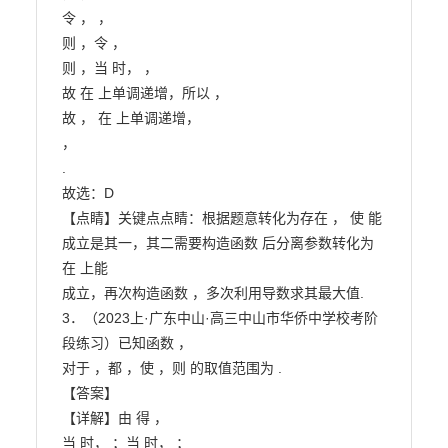
令 ， ，

则 ，令 ，

则 ，当 时， ，

故 在 上单调递增，所以 ，

故 ， 在 上单调递增，

，

.

故选：D

【点睛】关键点点睛：根据题意转化为存在 ， 使 能
成立是其一，其二需要构造函数 后分离参数转化为 
在 上能

成立，再次构造函数 ，多次利用导数求其最大值.

3．（2023上·广东中山·高三中山市华侨中学校考阶
段练习）已知函数 ，

对于 ，都 ，使 ，则 的取值范围为 .

【答案】

【详解】由 得 ，

当 时， ；当 时， ；
