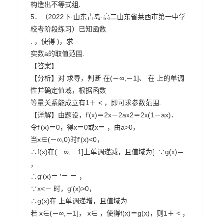
构造出不等式组.

5．（2022下·山东青岛·高二山东省莱西市第一中学
校考阶段练习）已知函数

. ，使得 )，求

实数a的取值范围.

【答案】

【分析】对 求导，判断 在(－∞,－1]、 在 上的单调
性并确定值域，根据函数

等量关系能成立有1＋ < ，即可求参数范围.

【详解】由题设，f′(x)＝2x－2ax2＝2x(1－ax)．

令f′(x)＝0，得x＝0或x＝ ，由a>0，

当x∈(－∞,0)时f′(x)<0，

∴f(x)在(－∞,－1]上单调递减，且值域为[ .∵g(x)＝ 
，

∴g′(x)＝ ′＝ ＝ ，

∵x<－ 时，g′(x)>0，

∴g(x)在 上单调递增，且值域为 .

若 x∈(－∞,－1]， x∈ ，使得f(x)＝g(x)，则1＋ < ，