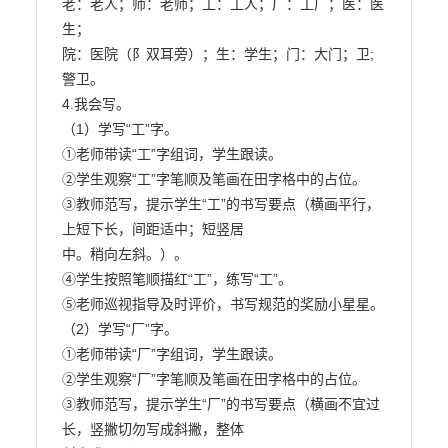
老：老人；师：老师；工：工人；厂：工厂；医：医
生；

院：医院（阝双耳旁）；生：学生；门：大门；卫;
警卫。

4.我会写。

（1）学写“工”字。

①老师带读“工”字组词，学生跟读。

②学生观察“工”字笔顺及笔画在田字格中的占位。

③教师范写，提示学生“工”的书写要点（横画平行，
上短下长，间距适中；短竖居

中。稍向左斜。）。

④学生按照笔顺描红“工”，练写“工”。

⑤老师巡视指导及时评价，书写规范的奖励小星星。

（2）学写“厂”字。

①老师带读“厂”字组词，学生跟读。

②学生观察“厂”字笔顺及笔画在田字格中的占位。

③教师范写，提示学生“厂”的书写要点（横画不宜过
长，竖撇切勿写成斜撇，整体
