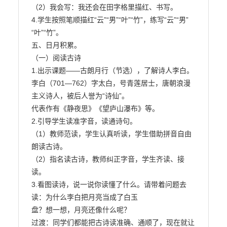
（2）我会写：我还会在田字格里描红、书写。

4.学生按照笔顺描红“云”“男”“叶”“竹”，练写“云”“男”
“叶”“竹”。

五、日月积累。

（一）阅读古诗

1.出示课题——古朗月行（节选），了解诗人李白。

李白（701—762）字太白，号青莲居士，唐朝浪漫
主义诗人，被后人誉为“诗仙”。

代表作有《静夜思》《望庐山瀑布》等。

2.引导学生读准字音，读通诗句。

（1）教师范读，学生认真听读，学生借助拼音自由
朗读古诗。

（2）指名读古诗，教师纠正字音，学生齐读、接
读。

3.看图读诗，说一说你读懂了什么。请带着问题去
读：为什么李白把月亮当成了白玉

盘？想一想，月亮还像什么呢？

过渡：同学们都能把古诗读准确、通顺了，现在就让