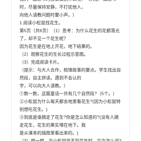
时，尽量保持安静，不打扰他人，

向他人请教问题时要小声。）

1.阅读小松鼠找花生。

第5页（共6页）（1）思考：为什么花生的花都落光
了，却不见一个花生呢？

因为花生是在地上开花，地下结果的。

（2）观察花生的生长过程示意图。

（3）完成阅读卡片。

（提示：与大人合作，梳理故事的要点。学生找出自
然段，自主拼读。遇到不会认的

字，可以向大人请教。）

①数一数，这篇童话一共有几个自然段?（5个。）

②小松鼠为什么每天都去地里看花生?(因为小松鼠特
别想吃花生。)

③到底是谁摘走了花生?你是怎么知道的?(没有人摘
走花生，花生的果实埋在地下。我

是从课本的插图里看出来的。)

（3）想一想，当小松鼠找不到花生时，它会怎么说?