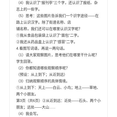
（4）我认识了“报刊亭”三个字，还认识了报纸、杂
志上的一些字。

（5）思考：这些图片告诉我们一个识字途径——在
路上认识汉字。除了街道名称、店

铺名称，我们还可以在哪里认识汉字呢？

①我从食品包装袋上认识了“面包”二字。

②我还从药品盒上认识了“感冒”二字。

4.看图写词语，再说一两句话。

（1）请大家观察图片，思考他们在哪里干什么呢？

学生回答。

（2）你都知道哪些观察顺序呢？

（预设：从上到下；从近到远）

（3）归纳观察顺序的具体情境。

①从上到下：天上——白云、小鸟；地上——草地、
两个小朋友。

第3页（共6页）②从近到远：近处——石头、两个小
朋友；远处——大山......

（4）我会写。
