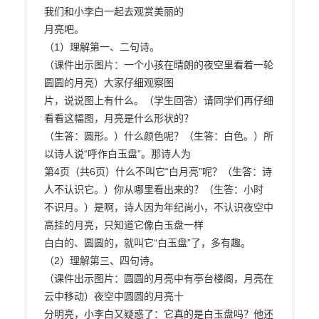
我们和小李白一起去观赏美丽的

月亮吧。

（1）理解第一、二句诗。

（课件出示图片：一个小孩在晴朗的夜空里看着一轮
圆圆的月亮）大家仔细观察图

片，说说图上有什么。（学生回答）请同学们再仔细
看看这幅图，月亮是什么形状的？

（生答：圆形。）什么颜色呢？（生答：白色。）所
以诗人说“呼作白玉盘”。那诗人为

第4页（共6页）什么不叫它“白月亮”呢？（生答：诗
人不认识它。）你从哪里看出来的？（生答：小时

不识月。）是啊，诗人因为年纪尚小，不认识夜空中
高挂的月亮，只知道它像白玉盘一样

白白的、圆圆的，就叫它“白玉盘”了，多有趣。

（2）理解第三、四句诗。

（课件出示图片：圆圆的月亮中有亭台楼阁，月亮在
云中移动）夜空中圆圆的月亮十

分明亮，小李白又疑惑了：它真的是白玉盘吗？他还