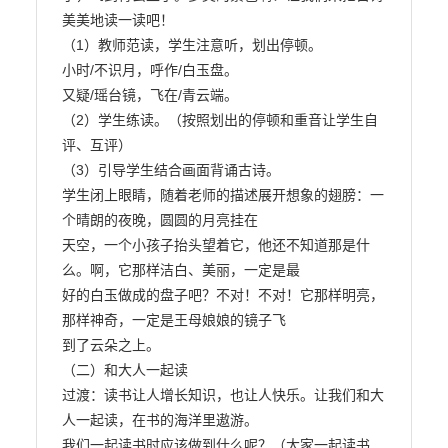
美美地读一读吧！

（1）教师范读，学生注意听，划出停顿。

小时/不识月，呼作/白玉盘。

又疑/瑶台镜，飞在/青云端。

（2）学生练读。（按照划出的停顿和重音让学生自
评、互评）

（3）引导学生结合画面背诵古诗。

学生闭上眼睛，随着老师的描述展开想象的翅膀：一
个晴朗的夜晚，圆圆的月亮挂在

天空，一个小孩子抬头望着它，他还不知道那是什
么。啊，它那样洁白、美丽，一定是最

好的白玉做成的盘子吧？不对！不对！它那样明亮，
那样神奇，一定是王母娘娘的镜子飞

到了云朵之上。

（二）和大人一起读

过渡：读书让人增长知识，也让人快乐。让我们和大
人一起读，在书的海洋里遨游。

我们一起读书时应该做到什么呢？（大家一起读书