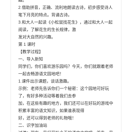
趣。

2.借助拼音，正确、流利地朗读古诗，初步感受诗人
笔下月亮的特点。背诵古诗。

3.和大人一起读《小松鼠找花生》，通过和大人一起
阅读，了解花生的生长规律，激

发对大自然的兴趣。

第 1 课时

【教学过程】

一、导入新知

同学们，你们喜欢游乐园吗？今天，你们就跟着老师
一起去畅游语文园地吧！

1.课件出示课题，谈话激趣。

示例：老师先告诉你们一个秘密：这个园地可好玩
了，有好多种活动等着我们去参

加，在这些有趣的地方，我们还可以在好玩的游戏中
积累丰富的语文知识，如果谁表现得

好，还可以得到老师的礼物哦！

二、识字加油站
