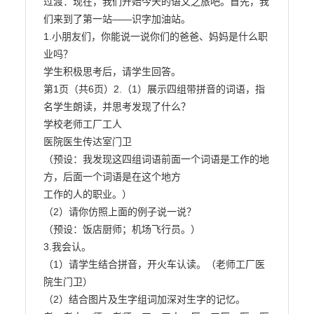
过渡：现在，我们开始今天的语文之旅吧。首先，我
们来到了第一站——识字加油站。

1.小朋友们，你能说一说你们的爸爸、妈妈是什么职
业吗？

学生积极思考后，请学生回答。

第1页（共6页）2.（1）展示四组带拼音的词语，指
名学生朗读，并思考发现了什么？

学校老师工厂工人

医院医生传达室门卫

（预设：我发现这四组词语前面一个词语是工作的地
方，后面一个词语是在这个地方

工作的人的职业。）

（2）请你仿照上面的例子说一说？

（预设：饭店厨师；机场飞行员。）

3.我会认。

（1）请学生结合拼音，开火车认读。（老师工厂医
院生门卫）

（2）结合图片及生字组词加深对生字的记忆。
