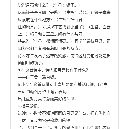
觉得月亮像什么？（生答：镜子。）

这面镜子是从哪里来的？（生答：瑶台。）镜子本来
应该放在什么地方？（生答：神仙居

住的地方。）可是现在它飞到哪里了？（生答：白云
上。）镜子和白玉盘之间有什么共同

特点？（生答：都很圆很亮。）同学们说得真好，正
因为它们二者都有着圆且亮的特点，

诗人才生发出了这样的疑惑，觉得这月亮也可能是神
仙们用的镜子。

4.在这首诗中，诗人把月亮比作了什么？

——白玉盘、瑶台镜。

5.小结：这首诗借助丰富的想象和神话传说，以“白
玉盘”“瑶台镜”作比喻，表现

出儿童对月亮诗意而美好的认识。

6.指导朗读。

过渡：小时候不知道圆圆的月亮是什么，把它叫作白
玉盘。又以为它是梳妆用的镜

子，飞到青云上了。多美的景色啊！让我们来把古诗