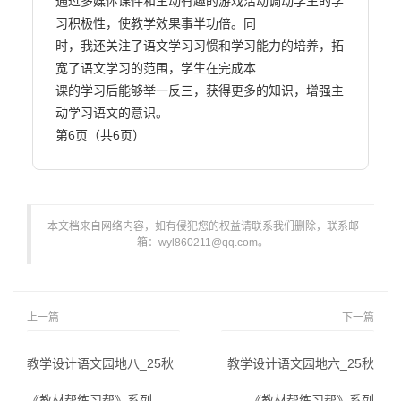
通过多媒体课件和生动有趣的游戏活动调动学生的学
习积极性，使教学效果事半功倍。同

时，我还关注了语文学习习惯和学习能力的培养，拓
宽了语文学习的范围，学生在完成本

课的学习后能够举一反三，获得更多的知识，增强主
动学习语文的意识。

第6页（共6页）                        
本文档来自网络内容，如有侵犯您的权益请联系我们删除，联系邮
箱：wyl860211@qq.com。
上一篇
下一篇
教学设计语文园地八_25秋
教学设计语文园地六_25秋
《教材帮练习帮》系列
《教材帮练习帮》系列