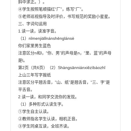
斜中求正。）。

④学生按照笔顺描红“厂”，练写“厂”。

⑤老师巡视指导及时评价，书写规范的奖励小星星。

三、字词句运用

1.读一读，读准字音。

（1）nǐmenjiālǐnánshēnglánsè

你们家里男生蓝色

注意区分n和l，“你、男”的声母是n，“里、蓝”的声母
是l。

第2页（共6页）（2）Shàngsānniánxiězìbàozhǐ

上山三年写字报纸

注意区分平翘舌音，“山、纸”是翘舌音，“三、字”是
平舌音。

2.读一读，和同学交流你的发现。

（1）多种形式认读生字。

①学生自主认读。

②教师指名学生认读，相机正音。

③学生同桌互读，全班齐读。
