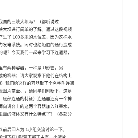
我国的三峡大坝吗？（都听说过

峡大坝进行简单的了解。通过这段视频

生了 100多米的水位差，因为这样水

力发电系统。同时也给船舶的通行造成

的呢？今天我们一起来学习下连通器，

有两种容器，一种是 U形管，另

成的容器；请大家观察下他们在结构上

）我们给这样的容器取了个名字叫连通

张图片茶壶、，请同学们判断下，这是

，底部连通的特征）连通器还有一个神

师向讲台上的这两个容器加入红墨水，

里面的液体又有什么特点了？（各部分

前后四人为 1小组交流讨论一下。

想下在U形管下部正中有一小液片，
