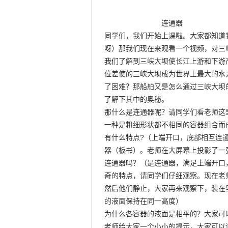
                            连通器

同学们，我们开始上课啦。大家都知道
呀）那我们现在来观看一个视频，对三
我们了解到三峡大坝使长江上游和下游产
位差使的三峡大坝成为世界上最大的水
了困难？那船舶又是怎么通过三峡大坝
了解下其中的奥秘。

那什么是连通器呢？请同学们看老师这里
一种是粗细形状都不相同的容器组合而
有什么特点?（上端开口，底部相互连通
器（板书）。老师在大屏幕上投影了一
连通器吗？（是连通器，满足上端开口
奇的特点，请同学们仔细观察。现在老
然后他们静止，大家再来观察下，装在
的液面保持在同一高度）

为什么各容器的液面是相平的？大家可以
老师给大家一个小小的提示，大家可以设