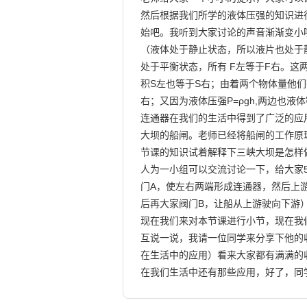
然后根据我们所学的液体压强的知识进行
始吧。我听到大家讨论的声音渐渐变小
（液体处于静止状态，所以液片也处于
处于平衡状态，所有 F左等于F右。这
积S左也等于S右；由着两个物体量他们有想
右；又因为液体压强P=ρgh,两边也液
连通器在我们的生活中得到了广泛的应
大坝的船闸。老师已经将船闸的工作原
节课的知识试着解释下三峡大坝是怎样
人为一小组可以交流讨论一下，给大家5
门A，使左右两端形成连通器，然后上游
后再大家阀门B，让船从上游驶向下游）
现在我们来对本节课进行小节，现在我
互说一说，我请一位同学来分享下他的
在生活中的应用）看来大家都有满满的
在我们生活中还有那些应用，好了，同学们下课吧。    