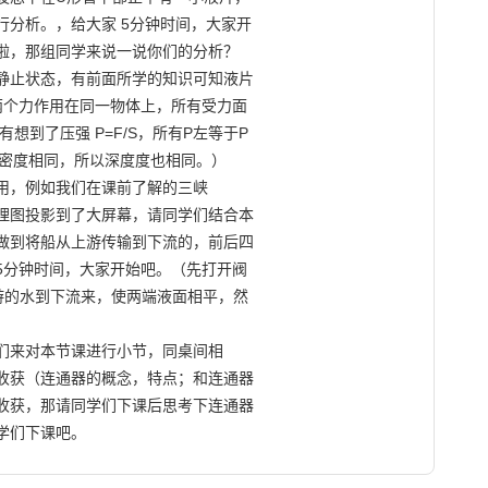
分析。，给大家 5分钟时间，大家开

啦，那组同学来说一说你们的分析？

静止状态，有前面所学的知识可知液片

两个力作用在同一物体上，所有受力面

到了压强 P=F/S，所有P左等于P

体密度相同，所以深度度也相同。）

用，例如我们在课前了解的三峡

理图投影到了大屏幕，请同学们结合本

做到将船从上游传输到下流的，前后四

分钟时间，大家开始吧。（先打开阀

的水到下流来，使两端液面相平，然



们来对本节课进行小节，同桌间相

收获（连通器的概念，特点；和连通器

收获，那请同学们下课后思考下连通器

                    