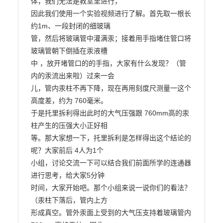
体，我们无法是教室里进行，

因此我们使用一个实验视频进行了解。首先取一根长
约1m、一段封闭的细玻璃

管，然后将玻璃管中灌满汞；接着用手指堵住管口将
玻璃管朝下倒插在汞液槽

中 ，放开堵管口的的手指，大家有什么发现？（管
内的汞流出来啦）过来一会

儿，管内汞柱不再下降，现在再用刻度尺测量一这个
高度差，约为 760毫米。

于是托里拆利得出此时的大气压强跟 760mm高的汞
柱产生的压强大小正好相

等。那大家想一下，托里拆利是怎样得出这个结论的
呢？大家前后 4人为1个

小组，讨论交流一下可以结合我们前面所学的连通器
进行思考，给大家5分钟

时间，大家开始吧。那个小组来说一说你们的看法？
（汞柱下落后，管内上方

形成真空。管外汞面上受到的大气压支持着玻璃管内 