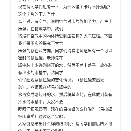
现在请同学们思考一下，为什么这个卡片不掉落呢？
这个卡片的下方有什

么？对，有空气，说明空气对卡片施加了力，产生了
压强。在物理学中，我们

将浸在空气中的物体所受到压强称为大气压强。下面
我们采用实验探究下大气

压强的存在及方向。同学们请看老师这里有一个可以
密封的易拉罐，老师先在

罐中装上少许刚烧开的水，然后不盖上盖子，放在装
有冷水的水槽中，请同学

们仔细观察易拉罐的变化情况。（易拉罐安然无
恙）。老师现在将易拉罐中的

水再换成刚烧开的水，然后将其密封，在此放到装有
冷水的水槽中，大家不要

眨眼仔细观察啊，现在的易拉罐怎么样啦？（易拉罐
被压扁啦）通过这个实验，

大家能总结出什么样的结论呢？请同学们前后四人讨