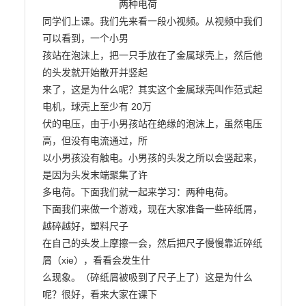
                            两种电荷

同学们上课。我们先来看一段小视频。从视频中我们
可以看到，一个小男

孩站在泡沫上，把一只手放在了金属球壳上，然后他
的头发就开始散开并竖起

来了，这是为什么呢？其实这个金属球壳叫作范式起
电机，球壳上至少有 20万

伏的电压，由于小男孩站在绝缘的泡沫上，虽然电压
高，但没有电流通过，所

以小男孩没有触电。小男孩的头发之所以会竖起来，
是因为头发末端聚集了许

多电荷。下面我们就一起来学习：两种电荷。

下面我们来做一个游戏，现在大家准备一些碎纸屑，
越碎越好，塑料尺子

在自己的头发上摩擦一会，然后把尺子慢慢靠近碎纸
屑（xie），看看会发生什

么现象。（碎纸屑被吸到了尺子上了）这是为什么
呢？很好，看来大家在课下
