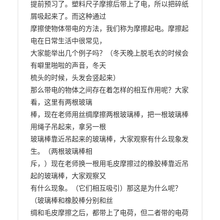
提前预习了。塑料尺子摩擦后带上了电，所以把碎纸
屑吸起来了。而这种通过

摩擦使物体带电的方法，我们称为摩擦起电。摩擦起
电在日常生活中很常见，

大家能举出几个例子吗？（冬天晚上脱毛衣的时候会
有噼里啪啦的声音，冬天

梳头的时候，头发会竖起来）

那么带电的物体之间存在着怎样的相互作用呢？大家
看，这里有两根玻璃

棒，现在老师用丝绸摩擦两根玻璃棒，把一根玻璃棒
用绳子吊起来，拿另一根

玻璃棒靠近吊起来的玻璃棒，大家观察有什么现象发
生。（两根玻璃棒相

斥，）现在老师换一根用毛皮摩擦过的橡胶棒靠近吊
起的玻璃棒，大家观察又

有什么现象。（它们相互吸引）那这是为什么呢？
（玻璃棒和橡胶棒分别和丝

绸和毛皮摩擦之后，都带上了电荷，但二者带的电荷