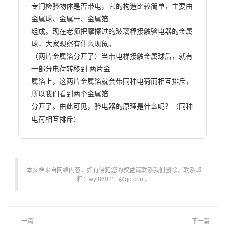
专门检验物体是否带电，它的构造比较简单，主要由
金属球、金属杆、金属箔

组成。现在老师把摩擦过的玻璃棒接触验电器的金属
球，大家观察有什么现象。

（两片金属箔分开了）当带电梯接触金属球后，就有
一部分电荷转移到 两片金

属箔上，这两片金属箔就会带同种电荷而相互排斥，
所以我们看到两个金属箔

分开了。由此可见，验电器的原理是什么呢？（同种
电荷相互排斥）                        
本文档来自网络内容，如有侵犯您的权益请联系我们删除，联系邮
箱：wyl860211@qq.com。
上一篇
下一篇