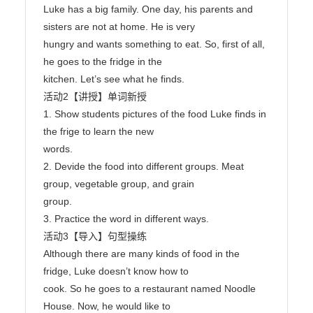
Luke has a big family. One day, his parents and 
sisters are not at home. He is very

hungry and wants something to eat. So, first of all, 
he goes to the fridge in the

kitchen. Let’s see what he finds.

活动2【讲授】单词新授

1. Show students pictures of the food Luke finds in 
the frige to learn the new

words.

2. Devide the food into different groups. Meat 
group, vegetable group, and grain

group.

3. Practice the word in different ways.

活动3【导入】句型操练

Although there are many kinds of food in the 
fridge, Luke doesn’t know how to

cook. So he goes to a restaurant named Noodle 
House. Now, he would like to
