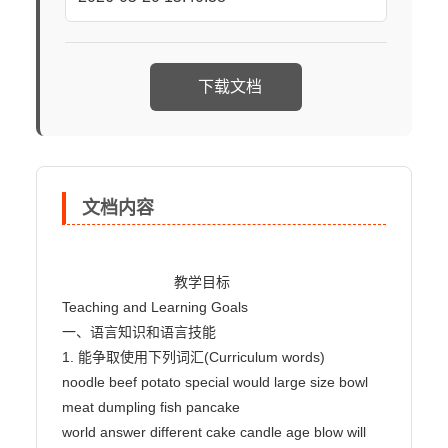
下载文档
文档内容
                            教学目标

Teaching and Learning Goals

一、语言知识和语言技能

1. 能争取使用下列词汇(Curriculum words)

noodle beef potato special would large size bowl 
meat dumpling fish pancake

world answer different cake candle age blow will 