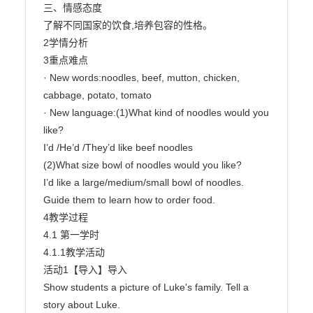
三、情感态度

了解不同国家的饮食,培养包容的性格。

2学情分析

3重点难点

· New words:noodles, beef, mutton, chicken, 
cabbage, potato, tomato

· New language:(1)What kind of noodles would you 
like?

I’d /He’d /They’d like beef noodles

(2)What size bowl of noodles would you like?

I’d like a large/medium/small bowl of noodles.

Guide them to learn how to order food.

4教学过程

4.1 第一学时

4.1.1教学活动

活动1【导入】导入

Show students a picture of Luke's family. Tell a 
story about Luke.
