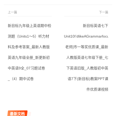
上一篇
下一篇
新目标九年级上英语期中检
新目标英语七下
测题（Units1～5）听力材
Unit10I’dlikeAGrammarfocus[张
料及参考答案_最新人教版
老师]市一等奖优质课_最新
英语九年级全册_新更新初
人教版英语七年级下册_七
中英语9全_07习题试卷
下英语旧版_人教版初中英
_（4）期中试卷
语7下(新目标)教案PPT课
件优质课视频
最新文档