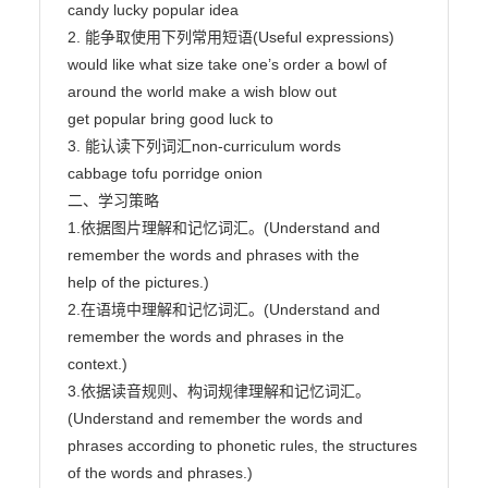
candy lucky popular idea

2. 能争取使用下列常用短语(Useful expressions)

would like what size take one’s order a bowl of 
around the world make a wish blow out

get popular bring good luck to

3. 能认读下列词汇non-curriculum words

cabbage tofu porridge onion

二、学习策略

1.依据图片理解和记忆词汇。(Understand and 
remember the words and phrases with the

help of the pictures.)

2.在语境中理解和记忆词汇。(Understand and 
remember the words and phrases in the

context.)

3.依据读音规则、构词规律理解和记忆词汇。
(Understand and remember the words and

phrases according to phonetic rules, the structures 
of the words and phrases.)
