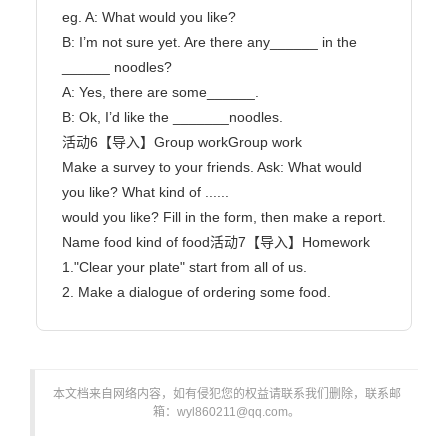
eg. A: What would you like?

B: I’m not sure yet. Are there any______ in the 
______ noodles?

A: Yes, there are some______.

B: Ok, I’d like the _______noodles.

活动6【导入】Group workGroup work

Make a survey to your friends. Ask: What would 
you like? What kind of ......

would you like? Fill in the form, then make a report.

Name food kind of food活动7【导入】Homework

1."Clear your plate" start from all of us.

2. Make a dialogue of ordering some food.                        
本文档来自网络内容，如有侵犯您的权益请联系我们删除，联系邮
箱：wyl860211@qq.com。