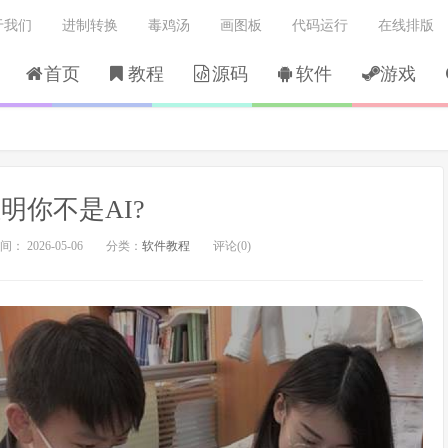
于我们
进制转换
毒鸡汤
画图板
代码运行
在线排版
首页
教程
源码
软件
游戏
明你不是AI?
： 2026-05-06
分类：
软件教程
评论(0)