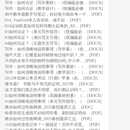
写作：如何论证（写作素材）-（统编版必修… [DOCX]
写作：如何论证（教学设计）-（统编版必修… [DOCX]
初中数学函数手写笔记，好好努力期末考一个… [PDF]
014_TomFord本人告诉你，做不好… [PDF]
024运动鞋是如何在时尚圈火起来的_X0… [PDF]
01如何论证？（单元写作指导）（统编版必… [DOCX]
03如何论证？（满分范文引领）（统编版必… [DOCX]
04如何论证？（主题作文导写）（统编版必… [DOCX]
写作：如何清晰地说明事理（导学案）-（统… [DOCX]
端午大赏｜红楼是如何精致地过端午的？_中… [PDF]
不同的水️有不同的称呼你都明白吗_中小学… [PDF]
写作：如何清晰地说明事理（写作素材）-（… [DOCX]
写作：如何清晰地说明事理（教学设计）-（… [DOCX]
2012年吉林公务员考试《行测》甲卷（此… [DOCX]
微专题7 导数与不等式的证明_2025年… [DOCX]
这才是我们真正的大明星，你们都认识吗？_… [PDF]
02如何清晰地说明事理（高频素材积累）（… [DOCX]
01如何清晰地说明事理（单元写作指导）（… [DOCX]
教你如何过性格网测_2025春招题库汇总… [DOC]
给那些语文成绩不好的同学看，刷到就证明你… [PDF]
教你如何过性格网测_2025春招题库汇总… [PDF]
小白如何选笔记本？一篇搞定！买对不买贵_… [PDF]