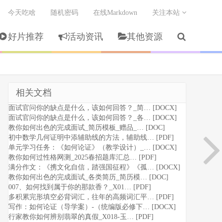
今天吃啥
随机密码
在线Markdown
关注本站
好片推荐
活动资讯
其他资源
相关文档
面试官问你的缺点是什么，该如何回答？_简… [DOCX]
面试官问你的缺点是什么，该如何回答？_各… [DOCX]
教你如何出色的完成面试_简历模板_赠品_… [DOC]
初中数学几何证明中添辅助线的方法，辅助线… [PDF]
单元学习任务：《如何论证》（教学设计）_… [DOCX]
教你如何过性格网测_2025春招题库汇总… [PDF]
满分作文：《携文化自信，踏强国征程》《孤… [DOCX]
教你如何出色的完成面试_各类简历_简历模… [DOC]
007、如何找到属于你的那款香？_X01… [PDF]
多积累完形填空必背词汇，往年的高频词汇平… [PDF]
写作：如何论证（导学案）-（统编版必修下… [DOCX]
行家教你如何辨别翡翠的真假_X018-玉… [PDF]