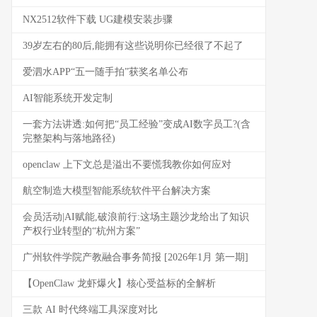
NX2512软件下载 UG建模安装步骤
39岁左右的80后,能拥有这些说明你已经很了不起了
爱泗水APP“五一随手拍”获奖名单公布
AI智能系统开发定制
一套方法讲透:如何把“员工经验”变成AI数字员工?(含
完整架构与落地路径)
openclaw 上下文总是溢出不要慌我教你如何应对
航空制造大模型智能系统软件平台解决方案
会员活动|AI赋能,破浪前行:这场主题沙龙给出了知识
产权行业转型的“杭州方案”
广州软件学院产教融合事务简报 [2026年1月 第一期]
【OpenClaw 龙虾爆火】核心受益标的全解析
三款 AI 时代终端工具深度对比