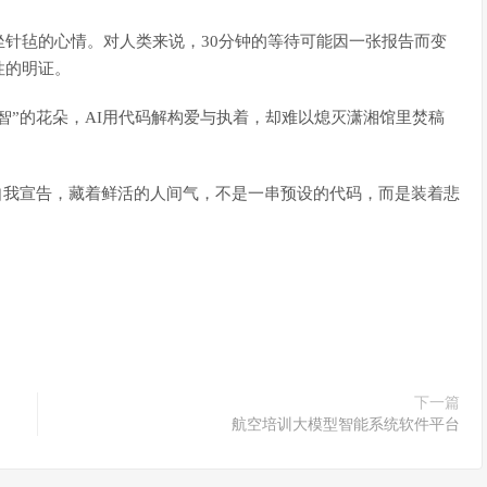
坐针毡的心情。对人类来说，30分钟的等待可能因一张报告而变
性的明证。
智”的花朵，AI用代码解构爱与执着，却难以熄灭潇湘馆里焚稿
的自我宣告，藏着鲜活的人间气，不是一串预设的代码，而是装着悲
下一篇
航空培训大模型智能系统软件平台