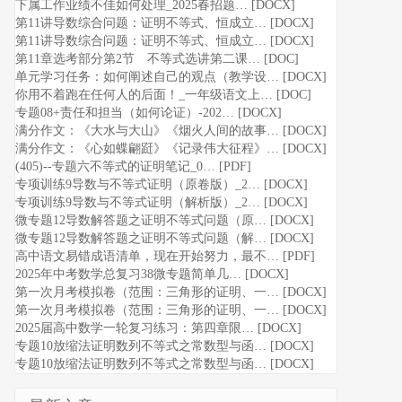
下属工作业绩不佳如何处理_2025春招题… [DOCX]
第11讲导数综合问题：证明不等式、恒成立… [DOCX]
第11讲导数综合问题：证明不等式、恒成立… [DOCX]
第11章选考部分第2节 不等式选讲第二课… [DOC]
单元学习任务：如何阐述自己的观点（教学设… [DOCX]
你用不着跑在任何人的后面！_一年级语文上… [DOC]
专题08+责任和担当（如何论证）-202… [DOCX]
满分作文：《大水与大山》《烟火人间的故事… [DOCX]
满分作文：《心如蝶翩跹》《记录伟大征程》… [DOCX]
(405)--专题六不等式的证明笔记_0… [PDF]
专项训练9导数与不等式证明（原卷版）_2… [DOCX]
专项训练9导数与不等式证明（解析版）_2… [DOCX]
微专题12导数解答题之证明不等式问题（原… [DOCX]
微专题12导数解答题之证明不等式问题（解… [DOCX]
高中语文易错成语清单，现在开始努力，最不… [PDF]
2025年中考数学总复习38微专题简单几… [DOCX]
第一次月考模拟卷（范围：三角形的证明、一… [DOCX]
第一次月考模拟卷（范围：三角形的证明、一… [DOCX]
2025届高中数学一轮复习练习：第四章限… [DOCX]
专题10放缩法证明数列不等式之常数型与函… [DOCX]
专题10放缩法证明数列不等式之常数型与函… [DOCX]