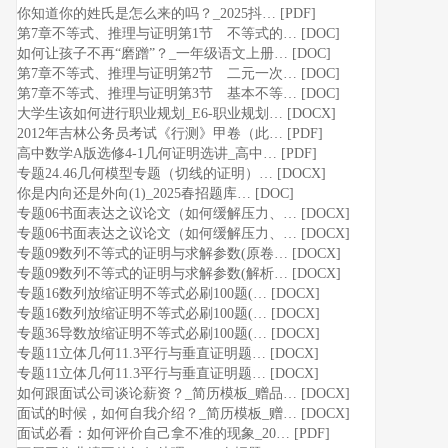
你知道你的姓氏是怎么来的吗？_2025抖… [PDF]
第7章不等式、推理与证明第1节 不等式的… [DOC]
如何让孩子不再“磨蹭”？_一年级语文上册… [DOC]
第7章不等式、推理与证明第2节 二元一次… [DOC]
第7章不等式、推理与证明第3节 基本不等… [DOC]
大学生该如何进行职业规划_E6-职业规划… [DOCX]
2012年吉林公务员考试《行测》甲卷（此… [PDF]
高中数学A版选修4-1几何证明选讲_高中… [PDF]
专题24.46几何模型专题（切线的证明）… [DOCX]
你是内向还是外向(1)_2025春招题库… [DOC]
专题06书面表达之议论文（如何缓解压力、… [DOCX]
专题06书面表达之议论文（如何缓解压力、… [DOCX]
专题09数列不等式的证明与求解参数(原卷… [DOCX]
专题09数列不等式的证明与求解参数(解析… [DOCX]
专题16数列放缩证明不等式必刷100题(… [DOCX]
专题16数列放缩证明不等式必刷100题(… [DOCX]
专题36导数放缩证明不等式必刷100题(… [DOCX]
专题11立体几何11.3平行与垂直证明题… [DOCX]
专题11立体几何11.3平行与垂直证明题… [DOCX]
如何跟面试公司谈论薪资？_简历模板_赠品… [DOCX]
面试的时候，如何自我介绍？_简历模板_赠… [DOCX]
面试必看：如何评价自己拿不准的现象_20… [PDF]