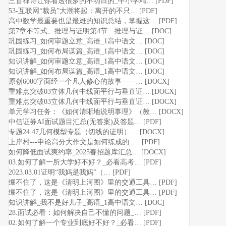
三首禅诗让你看透很多的不明白的_中小学精… [PDF]
53-互联网“裁员”大潮将起：离开的不只… [PDF]
高中数学最重要也是最难的知识总结，掌握这… [PDF]
第7章不等式、推理与证明第4节 推理与证… [DOC]
巩固练习_如何审题立意_高语_1高中语文… [DOC]
巩固练习_如何布局谋篇_高语_1高中语文… [DOC]
知识讲解_如何审题立意_高语_1高中语文… [DOC]
知识讲解_如何布局谋篇_高语_1高中语文… [DOC]
原创6000字面经一个凡人修心的故事——… [DOCX]
重难点突破03立体几何中线面平行与垂直证… [DOCX]
重难点突破03立体几何中线面平行与垂直证… [DOCX]
单元学习任务：《如何清晰地说明事理》（教… [DOCX]
中信证券AI面试题目汇总(无答案)及答题… [PDF]
专题24.47几何模型专题（切线的证明）… [DOCX]
上岸村---申论高分大作文是如何练成的_… [PDF]
如何降低面试爽约率_2025春招题库汇总… [DOCX]
03.如何了解一所大学好不好？_必看高考… [PDF]
2023.03.01证明“我妈是我妈”（… [PDF]
绷不住了，这是《清明上河图》里的交通工具… [PDF]
绷不住了，这是《清明上河图》里的交通工具… [PDF]
知识讲解_我不是好儿子_高语_1高中语文… [DOC]
28.面试必看：如何解决自己不懂的问题_… [PDF]
02.如何了解一个专业到底好不好？_必看… [PDF]