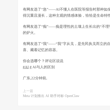
有网友选了“急”——AI不懂人在医院等报告时那种如
得沉重且漫长，这种主观的情感体验，恰恰是生命特
有网友选了“痴”——痴是理性的土壤上生长出的“不理
的炉火。
有网友选了“我”——“我”字从戈，是先民执戈而立
喜、藏着记忆的容器。
你会选哪个？评论区说说
#AI
#
AI与人的区别
广东
,
22分钟前
,
上一篇
Meta 计划推出 AI 助手对标 OpenClaw