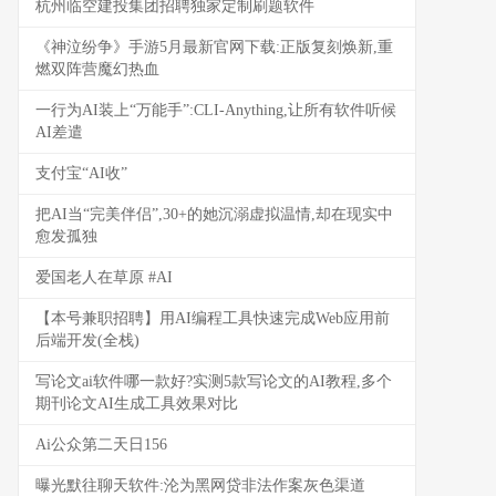
杭州临空建投集团招聘独家定制刷题软件
《神泣纷争》手游5月最新官网下载:正版复刻焕新,重
燃双阵营魔幻热血
一行为AI装上“万能手”:CLI-Anything,让所有软件听候
AI差遣
支付宝“AI收”
把AI当“完美伴侣”,30+的她沉溺虚拟温情,却在现实中
愈发孤独
爱国老人在草原 #AI
【本号兼职招聘】用AI编程工具快速完成Web应用前
后端开发(全栈)
写论文ai软件哪一款好?实测5款写论文的AI教程,多个
期刊论文AI生成工具效果对比
Ai公众第二天日156
曝光默往聊天软件:沦为黑网贷非法作案灰色渠道