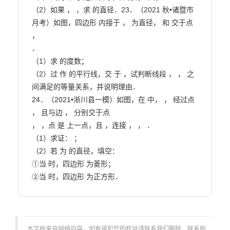
（2）如果 ， ，求 的直径．23．（2021 秋•诸暨市
月考）如图，四边形 内接于 ， 为直径， 和 交于点 
，

．

（1）求 的度数；

（2）过 作 的平行线，交 于 ，试判断线段 ， ， 之
间满足的等量关系，并说明理由．

24．（2021•淅川县一模）如图，在 中， ， 经过点 
， 且与边 ， 分别交于点

， ，点 是 上一点，且 ，连接 ， ， ．

（1）求证： ；

（2）若 为 的直径，填空：

①当 时，四边形 为菱形；

②当 时，四边形 为正方形．                        
本文档来自网络内容，如有侵犯您的权益请联系我们删除，联系邮