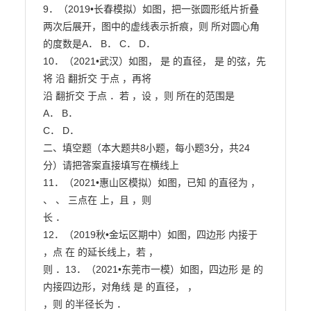
9．（2019•长春模拟）如图，把一张圆形纸片折叠
两次后展开，图中的虚线表示折痕，则 所对圆心角

的度数是A． B． C． D．

10．（2021•武汉）如图， 是 的直径， 是 的弦，先
将 沿 翻折交 于点 ，再将

沿 翻折交 于点 ．若 ，设 ，则 所在的范围是

A． B．

C． D．

二、填空题（本大题共8小题，每小题3分，共24
分）请把答案直接填写在横线上

11．（2021•惠山区模拟）如图，已知 的直径为 ， 
、 、 三点在 上，且 ，则

长 ．

12．（2019秋•金坛区期中）如图，四边形 内接于 
，点 在 的延长线上，若 ，

则 ．13．（2021•东莞市一模）如图，四边形 是 的
内接四边形，对角线 是 的直径， ，

，则 的半径长为 ．
