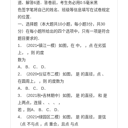
道、解答6道．答卷前，考生务必用0.5毫米黑

色签字笔将自己的姓名、班级等信息填写在试卷规定
的位置．

一、选择题（本大题共10小题，每小题3分，共30
分）在每小题所给出的四个选项中，只有一项是符合

题目要求的．

1．（2021•镇江一模）如图，在 中， ，点 在劣弧 
上， ，则 的度

数为

A． B． C． D．

2．（2020•仪征市二模）如图， 是 的直径，点 、 
在圆周上， ，则 的度数为

A． B． C． D．

3．（2021秋•吉林期中）如图， 是 的直径， 和 是 
上两点，连接 、 、 、 ，

若 ，则A． B． C． D．

4．（2021•绿园区二模）如图， 是 的直径， 是弦
（点 不与点 ，点 重合，且点 与点
