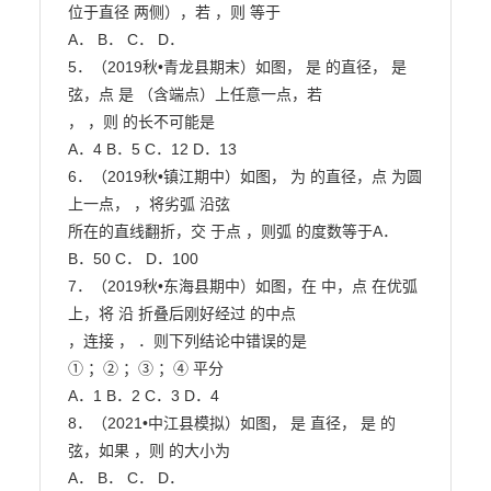
位于直径 两侧），若 ，则 等于

A． B． C． D．

5．（2019秋•青龙县期末）如图， 是 的直径， 是
弦，点 是 （含端点）上任意一点，若

， ，则 的长不可能是

A．4 B．5 C．12 D．13

6．（2019秋•镇江期中）如图， 为 的直径，点 为圆
上一点， ，将劣弧 沿弦

所在的直线翻折，交 于点 ，则弧 的度数等于A． 
B．50 C． D．100

7．（2019秋•东海县期中）如图，在 中，点 在优弧 
上，将 沿 折叠后刚好经过 的中点

，连接 ， ．则下列结论中错误的是

① ；② ；③ ；④ 平分

A．1 B．2 C．3 D．4

8．（2021•中江县模拟）如图， 是 直径， 是 的
弦，如果 ，则 的大小为

A． B． C． D．
