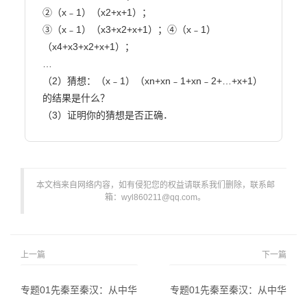
②（x﹣1）（x2+x+1）；

③（x﹣1）（x3+x2+x+1）；④（x﹣1）
（x4+x3+x2+x+1）；

…

（2）猜想：（x﹣1）（xn+xn﹣1+xn﹣2+…+x+1）
的结果是什么？

（3）证明你的猜想是否正确．                        
本文档来自网络内容，如有侵犯您的权益请联系我们删除，联系邮
箱：wyl860211@qq.com。
上一篇
下一篇
专题01先秦至秦汉：从中华
专题01先秦至秦汉：从中华