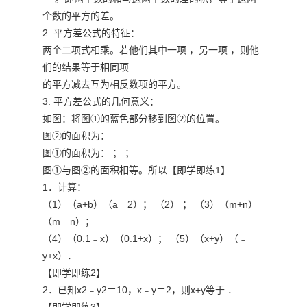
个数的平方的差。

2. 平方差公式的特征：

两个二项式相乘。若他们其中一项 ，另一项 ，则他
们的结果等于相同项

的平方减去互为相反数项的平方。

3. 平方差公式的几何意义：

如图：将图①的蓝色部分移到图②的位置。

图②的面积为：

图①的面积为： ； ；

图①与图②的面积相等。所以【即学即练1】

1．计算：

（1）（a+b）（a﹣2）； （2） ； （3）（m+n）
（m﹣n）；

（4）（0.1﹣x）（0.1+x）； （5）（x+y）（﹣
y+x）．

【即学即练2】

2．已知x2﹣y2＝10，x﹣y＝2，则x+y等于 ．
