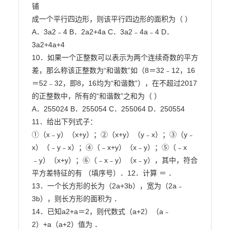
铺

成一个平行四边形，则该平行四边形的面积为（ ）

A．3a2﹣4 B．2a2+4a C．3a2﹣4a﹣4 D．
3a2+4a+4

10．如果一个正整数可以表示为两个连续奇数的平方
差，那么称该正整数为“和谐数”如（8＝32﹣12，16

＝52﹣32，即8，16均为“和谐数”），在不超过2017
的正整数中，所有的“和谐数”之和为（ ）

A．255024 B．255054 C．255064 D．250554

11．给出下列式子：

①（x﹣y）（x+y）；②（x+y）（y﹣x）；③（y﹣
x）（﹣y﹣x）；④（﹣x+y）（x﹣y）；⑤（﹣x

﹣y）（x+y）；⑥（﹣x﹣y）（x﹣y），其中，符合
平方差特征的有 （填序号）．12．计算 ＝ ．

13．一个长方形的长为（2a+3b），宽为（2a﹣
3b），则长方形的面积为 ．

14．已知a2+a＝2，则代数式（a+2）（a﹣
2）+a（a+2）值为 ．
