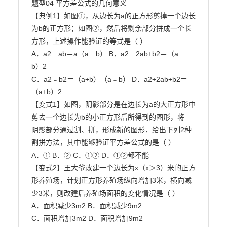
题型04 平方差公式的几何意义

【典例1】如图①，从边长为a的正方形剪掉一个边长
为b的正方形；如图②，然后将剩余部分拼成一个长
方形，上述操作能验证的等式是（ ）

A．a2﹣ab＝a（a﹣b） B．a2﹣2ab+b2＝（a﹣
b）2

C．a2﹣b2＝（a+b）（a﹣b） D．a2+2ab+b2＝
（a+b）2

【变式1】如图，阴影部分是在边长为a的大正方形中
剪去一个边长为b的小正方形后所得到的图形，将

阴影部分通过割、拼，形成新的图形．给出下列2种
割拼方法，其中能够验证平方差公式的是（ ）

A．① B．② C．①② D．①②都不能

【变式2】王大爷改建一个边长为x（x＞3）米的正方
形养殖场，计划正方形养殖场纵向增加3米，横向减

少3米，则改建后养殖场面积的变化情况是（ ）

A．面积减少3m2 B．面积减少9m2

C．面积增加3m2 D．面积增加9m2
