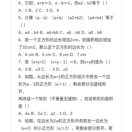
4．已知：a+b＝3，a﹣b＝1，则a2﹣b2等于（ ）

A．1 B．2 C．3 D．4

5．计算（a﹣b）（a+b）（a2+b2）（a4+b4）等于
（ ）

A．a4﹣b4 B．a6+b6 C．a6﹣b6 D．a8﹣b8

6．若一个正方形的边长增加2cm，则面积相应增加
了32cm2，那么这个正方形的边长为（ ）

A．6 cm B．5 cm C．8 cm D．7 cm

7．若（x+y+1）（x+y﹣1）＝8，则x+y的值为（ ）

A．3 B．±3 C．﹣3 D．±5

8．如图，从边长为a+1的正方形纸片中剪去一个边
长为a﹣1的正方形（a＞1），剩余部分沿虚线剪
开，

再拼成一个矩形（不重叠无缝隙），则该矩形的面积
是（ ）

A．4a B．2a C．a2﹣1 D．2

9．如图，在边长为2a的正方形中央剪去一边长为
（a+2）的小正方形（a＞2），将剩余部分剪开，密