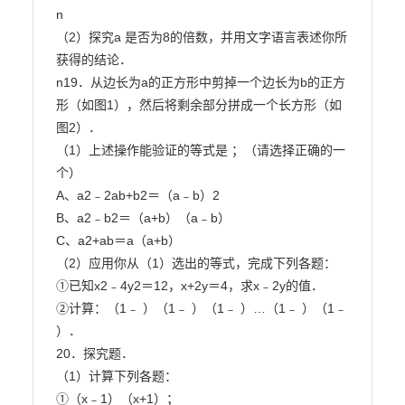
n

（2）探究a 是否为8的倍数，并用文字语言表述你所
获得的结论．

n19．从边长为a的正方形中剪掉一个边长为b的正方
形（如图1），然后将剩余部分拼成一个长方形（如

图2）．

（1）上述操作能验证的等式是 ；（请选择正确的一
个）

A、a2﹣2ab+b2＝（a﹣b）2

B、a2﹣b2＝（a+b）（a﹣b）

C、a2+ab＝a（a+b）

（2）应用你从（1）选出的等式，完成下列各题：

①已知x2﹣4y2＝12，x+2y＝4，求x﹣2y的值．

②计算：（1﹣ ）（1﹣ ）（1﹣ ）…（1﹣ ）（1﹣ 
）．

20．探究题．

（1）计算下列各题：

①（x﹣1）（x+1）；
