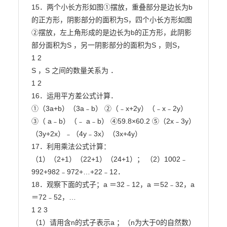
15．两个小长方形如图①摆放，重叠部分是边长为b
的正方形，阴影部分的面积为S，四个小长方形如图

②摆放，左上角形成的是边长为b的正方形，此阴影
部分面积为S ，另一阴影部分的面积为S ，则S，

1 2

S ，S 之间的数量关系为 ．

1 2

16．运用平方差公式计算．

①（3a+b）（3a﹣b） ②（﹣x+2y）（﹣x﹣2y）

③（ a﹣b）（﹣ a﹣b） ④59.8×60.2 ⑤（2x﹣3y）
（3y+2x）﹣（4y﹣3x）（3x+4y）

17．利用乘法公式计算：

（1）（2+1）（22+1）（24+1）； （2）1002﹣
992+982﹣972+…+22﹣12．

18．观察下面的式子；a ＝32﹣12，a ＝52﹣32，a 
＝72﹣52，…

1 2 3

（1）请用含n的式子表示a ；（n为大于0的自然数）
