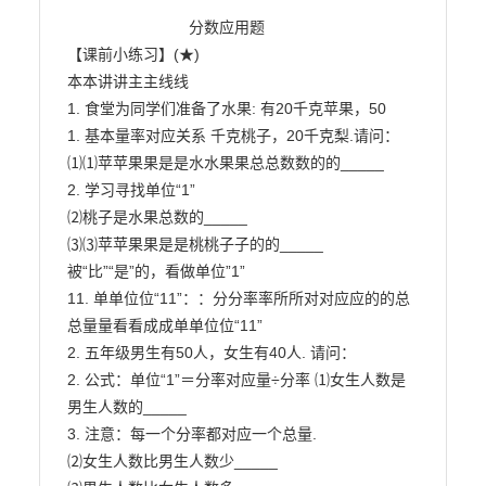
                            分数应用题

【课前小练习】(★)

本本讲讲主主线线

1. 食堂为同学们准备了水果: 有20千克苹果，50

1. 基本量率对应关系 千克桃子，20千克梨.请问：

⑴⑴苹苹果果是是水水果果总总数数的的_____

2. 学习寻找单位“1”

⑵桃子是水果总数的_____

⑶⑶苹苹果果是是桃桃子子的的_____

被“比”“是”的，看做单位”1”

11. 单单位位“11”：：分分率率所所对对应应的的总
总量量看看成成单单位位“11”

2. 五年级男生有50人，女生有40人. 请问：

2. 公式：单位“1”＝分率对应量÷分率 ⑴女生人数是
男生人数的_____

3. 注意：每一个分率都对应一个总量.

⑵女生人数比男生人数少_____
