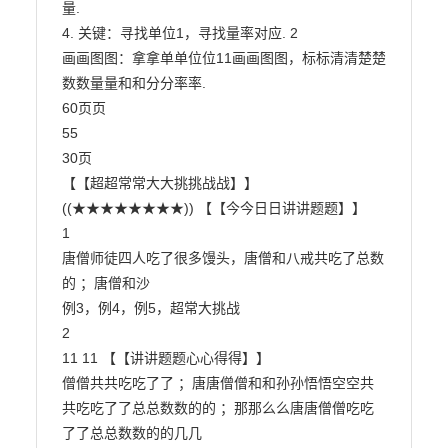
量.

4. 关键：寻找单位1，寻找量率对应. 2

画画图图：拿拿单单位位11画画图图，标标清清楚楚
数数量量和和分分率率.

60页页

55

30页

【【超超常常大大挑挑战战】】
((★★★★★★★★)) 【【今今日日讲讲题题】】

1

唐僧师徒四人吃了很多馒头，唐僧和八戒共吃了总数
的 ；唐僧和沙

例3，例4，例5，超常大挑战

2

11 11 【【讲讲题题心心得得】】

僧僧共共吃吃了了 ；唐唐僧僧和和孙孙悟悟空空共
共吃吃了了总总数数的的 ；那那么么唐唐僧僧吃吃
了了总总数数的的几几
