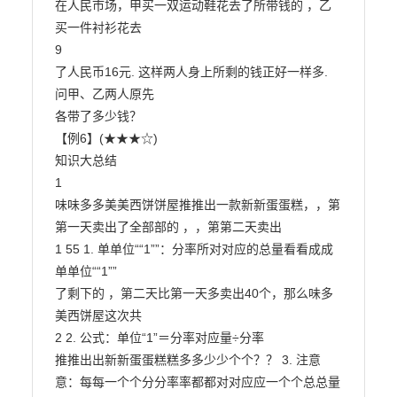
在人民市场，甲买一双运动鞋花去了所带钱的 ，乙
买一件衬衫花去

9

了人民币16元. 这样两人身上所剩的钱正好一样多. 
问甲、乙两人原先

各带了多少钱？

【例6】(★★★☆)

知识大总结

1

味味多多美美西饼饼屋推推出一款新新蛋蛋糕，，第
第一天卖出了全部部的 ，，第第二天卖出

1 55 1. 单单位““1””：分率所对对应的总量看看成成
单单位““1””

了剩下的 ，第二天比第一天多卖出40个，那么味多
美西饼屋这次共

2 2. 公式：单位“1”＝分率对应量÷分率

推推出出新新蛋蛋糕糕多多少少个个？？ 3. 注意
意：每每一个个分分率率都都对对应应一个个总总量