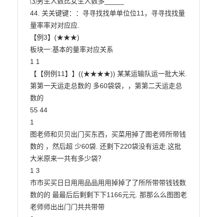
⑶男生人数比女生人数多_____

44. 关关键键：：寻寻找找单单位位11，寻寻找找量
量率率对对应应.

【例3】(★★★)

板块一:基本的量率对应关系

1 1

【【例例11】】((★★★★)) 某某运输队运一批大米. 
第第一天运走总数的 多60袋袋，，第第二天运走总
数的

55 44

1

图老师和贝贝出门买东西，买菜用掉了图老师所带钱
数的 ，然后超 少60袋. 还剩下220袋没有运走.这批
大米原来一共有多少袋？

1 3

市市买买日日用用品品用用掉掉了了所所带带钱钱数
数的的 最最后后剩剩下下1166元元. 那那么么图图老
老师师出出门门共共带带
