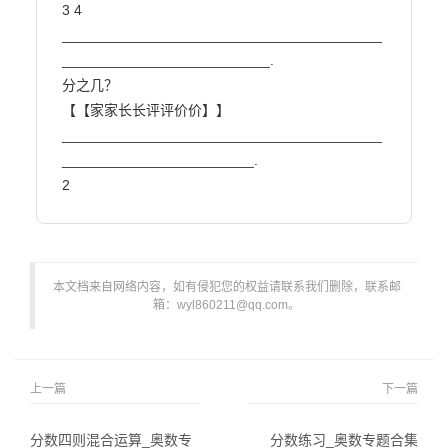
3 4 
________________________________________
__________________________.

分之几？

【【家家长长评评价价】】

________________________________________
________________________.

2                        
本文档来自网络内容，如有侵犯您的权益请联系我们删除，联系邮
箱：wyl860211@qq.com。
上一篇
下一篇
分数四则混合运算_奥数专
分数练习_奥数专题合集