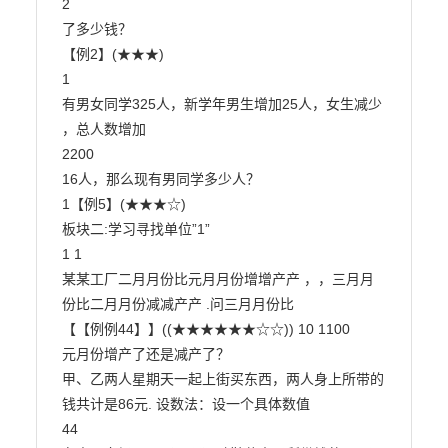
2

了多少钱？

【例2】(★★★)

1

有男女同学325人，新学年男生增加25人，女生减少 
，总人数增加

2200

16人，那么现有男同学多少人？

1【例5】(★★★☆)

板块二:学习寻找单位”1”

1 1

某某工厂二月月份比元月月份增增产产 ，，三月月
份比二月月份减减产产 .问三月月份比

【【例例44】】((★★★★★★☆☆)) 10 1100

元月份增产了还是减产了？

甲、乙两人星期天一起上街买东西，两人身上所带的
钱共计是86元. 设数法：设一个具体数值

44
